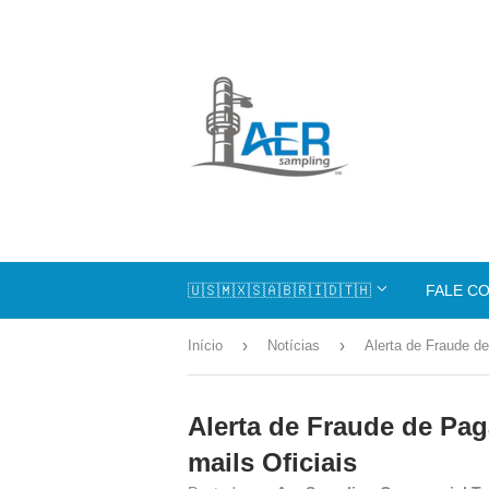
🇺🇸🇲🇽🇸🇦🇧🇷🇮🇩🇹🇭
FALE C
›
›
Início
Notícias
Alerta de Fraude d
Alerta de Fraude de Pag
mails Oficiais