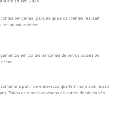
eam
em
15 set. 2025
 contas bancárias (para as quais os clientes realizam
estados/territórios:
gamentos em contas bancárias de outros países ou
s acima.
s somente a partir de endereços que terminam com nosso
om). Todos os e-mails enviados de outros domínios são