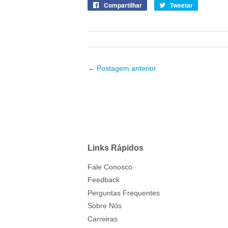
Compartilhar
Compartilhe
Tweetar
Tuite
no
no
Facebook
Twitter
← Postagem anterior
Links Rápidos
Fale Conosco
Feedback
Perguntas Frequentes
Sobre Nós
Carreiras