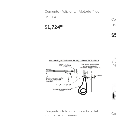
Conjunto (Adicional) Método 7 de
USEPA
Co
Precio
$1,724.00
US
$1,724
00
habitual
P
$
h
Conjunto (Adicional) Práctico del
Co