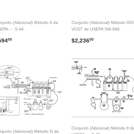
njunto (Adicional) Método 6 de
Conjunto (Adicional) Método 00
EPA --- S-44
VOST de USEPA SW-846
recio
$594.00
Precio
$2,236.00
594
$2,236
00
00
abitual
habitual
Conjunto (Adicional) Método 8 d
njunto (Adicional) Método 5i de