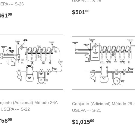
USEPA --- S-25
EPA --- S-26
Precio
$501.00
$501
00
recio
$461.00
461
00
habitual
abitual
njunto (Adicional) Método 26A
Conjunto (Adicional) Método 29 
 USEPA --- S-22
USEPA --- S-21
recio
$758.00
758
Precio
$1,015.00
00
$1,015
00
abitual
habitual