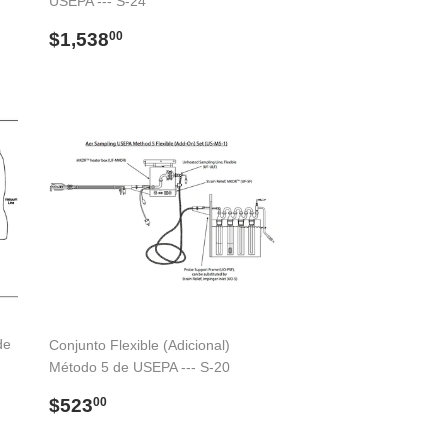
USEPA --- S-24
Precio
$1,538.00
$1,538
00
habitual
de
Conjunto Flexible (Adicional)
Método 5 de USEPA --- S-20
Precio
$523.00
$523
00
habitual