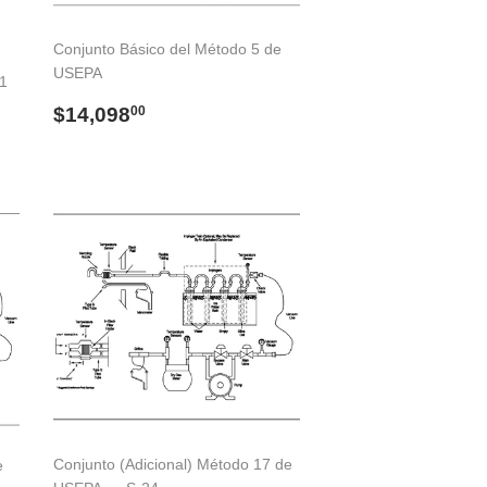
Conjunto Básico del Método 5 de
USEPA
31
Precio
$14,098.00
$14,098
00
habitual
Conjunto (Adicional) Método 17 de
e