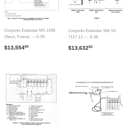
Conjunto Estándar MS 1596
Conjunto Estándar SNI 19-
(Seco, Fuera) --- S-39
7117.12 --- S-38
Precio
$13,554.00
Precio
$13,632.00
$13,554
$13,632
00
00
habitual
habitual