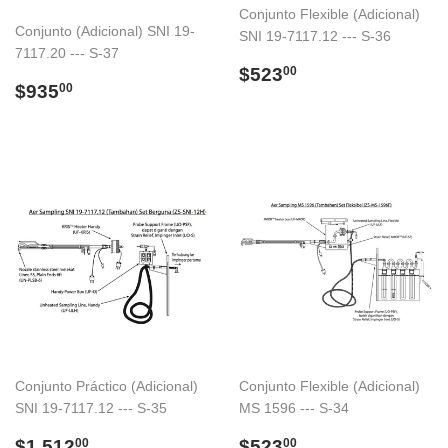
Conjunto Flexible (Adicional)
Conjunto (Adicional) SNI 19-
SNI 19-7117.12 --- S-36
7117.20 --- S-37
Precio
$523.00
$523
00
Precio
$935.00
$935
habitual
00
habitual
Conjunto Práctico (Adicional)
Conjunto Flexible (Adicional)
SNI 19-7117.12 --- S-35
MS 1596 --- S-34
Precio
$1,512.00
Precio
$523.00
$1,512
$523
00
00