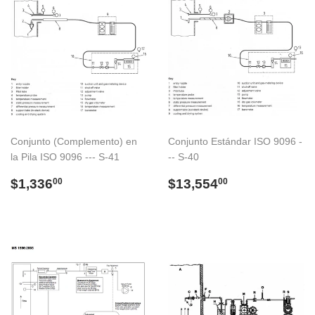
Conjunto (Complemento) en
Conjunto Estándar ISO 9096 -
la Pila ISO 9096 --- S-41
-- S-40
Precio
$1,336.00
Precio
$13,554.00
$1,336
$13,554
00
00
habitual
habitual