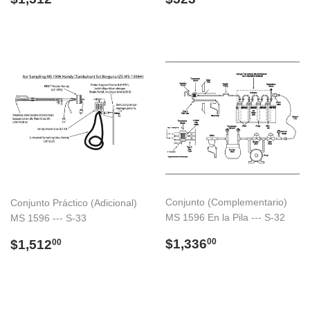
habitual
habitual
Conjunto (Complementario)
Conjunto Práctico (Adicional)
MS 1596 En la Pila --- S-32
MS 1596 --- S-33
Precio
$1,336.00
Precio
$1,512.00
$1,336
$1,512
00
00
habitual
habitual