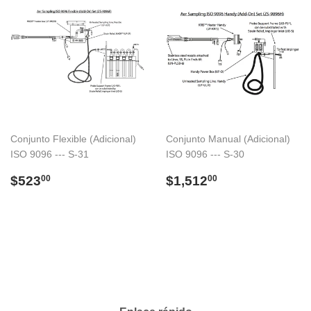
Conjunto Flexible (Adicional)
Conjunto Manual (Adicional)
ISO 9096 --- S-31
ISO 9096 --- S-30
Precio
$523.00
Precio
$1,512.00
$523
$1,512
00
00
habitual
habitual