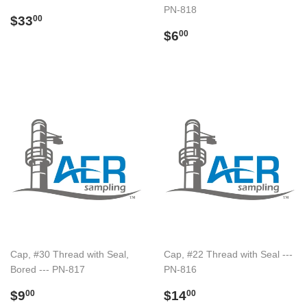
PN-818
Regular
$33.00
$33
00
price
Regular
$6.00
$6
00
price
Cap, #30 Thread with Seal,
Cap, #22 Thread with Seal ---
Bored --- PN-817
PN-816
Regular
$9.00
Regular
$14.00
$9
$14
00
00