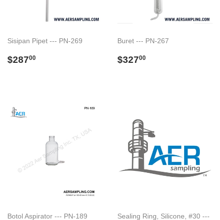
Sisipan Pipet --- PN-269
Buret --- PN-267
Regular
$287.00
Regular
$327.00
$287
$327
00
00
price
price
Botol Aspirator --- PN-189
Sealing Ring, Silicone, #30 ---