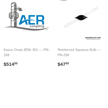
Kasus Orsat JENL 301 --- PN-
Reinforced Squeeze Bulb ---
268
PN-258
Regular
$514.00
Regular
$47.00
$514
$47
00
00
price
price