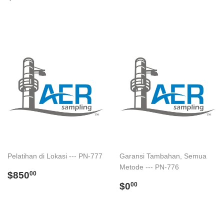
price
Pelatihan di Lokasi --- PN-777
Garansi Tambahan, Semua
Metode --- PN-776
Regular
$850.00
$850
00
price
Regular
$0.00
$0
00
price