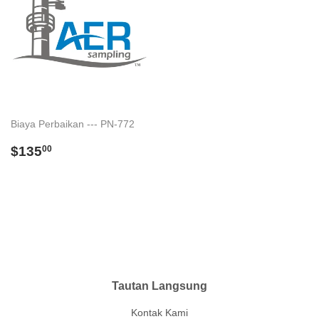
Biaya Perbaikan --- PN-772
Regular
$135.00
$135
00
price
Tautan Langsung
Kontak Kami