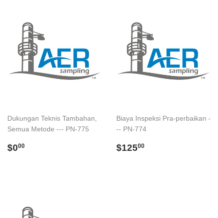
Dukungan Teknis Tambahan,
Biaya Inspeksi Pra-perbaikan -
Semua Metode --- PN-775
-- PN-774
Regular
$0.00
Regular
$125.00
$0
$125
00
00
price
price