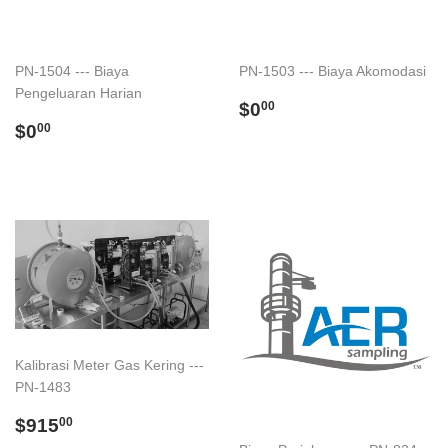
PN-1504 --- Biaya
PN-1503 --- Biaya Akomodasi
Pengeluaran Harian
Regular
$0.00
$0
00
Regular
$0.00
price
$0
00
price
Kalibrasi Meter Gas Kering ---
PN-1483
Regular
$915.00
$915
00
price