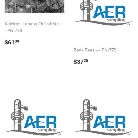
Kalibrasi Lubang Orifis Kritis --
- PN-773
Regular
$61.00
$61
00
price
Bank Fees --- PN-779
Regular
$37.25
$37
25
price