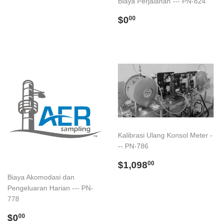
Biaya Perjalanan --- PN-824
Regular
$0.00
$0
00
price
Kalibrasi Ulang Konsol Meter -
-- PN-786
Regular
$1,098.00
$1,098
00
price
Biaya Akomodasi dan
Pengeluaran Harian --- PN-
778
Regular
$0.00
$0
00