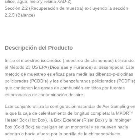
sílice, agua, hielo y resina XAD-2)
Sección 2.2 (Recuperación de muestra) excluyendo la sección
2.2.5 (Balance)
Descripción del Producto
Inicie el muestreo isocinético (muestreo de chimeneas) utilizando
el Método 23 US EPA (
Dioxinas y Furanos
) al desempacar. Este
método de muestreo es eficaz para medir las dibenzo-p-dioxinas
policloradas (
PCDD’s
) y los dibenzofuranos policlorados (
PCDF’s
)
que contienen los gases de combustión emitidos por fuentes
estacionarias de contaminación del aire.
Este conjunto utiliza la configuración estándar de Aer Sampling en
la que la caja de calentamiento de longitud completa: la MKOR
TM
Heater Box (Hot Box), la Box Extender (Riser Box) y la Impinger
Box (Cold Box) se cuelgan en un monorriel y se mueven hacia
adentro o hacia afuera por la portilla de la chimenea/ducto,