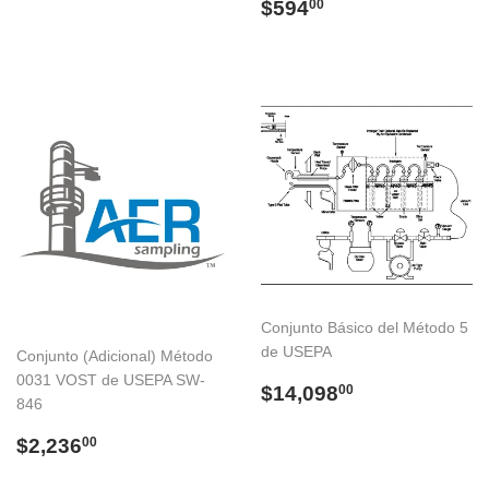
habitual
Precio
$594.00
$594
00
habitual
Conjunto Básico del Método 5
de USEPA
Conjunto (Adicional) Método
0031 VOST de USEPA SW-
Precio
$14,098.00
$14,098
00
846
habitual
Precio
$2,236.00
$2,236
00
habitual