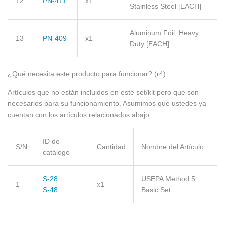
12
PN-411
x1
Stainless Steel
[EACH]
Aluminum Foil, Heavy
13
PN-409
x1
Duty
[EACH]
¿Qué necesita este producto para funcionar?
(r4):
Artículos que no están incluidos en este set/kit pero que son
necesarios para su funcionamiento. Asumimos que ustedes ya
cuentan con los artículos relacionados abajo.
ID de
S/N
Cantidad
Nombre del Artículo
catálogo
S-28
USEPA Method 5
1
x1
S-48
Basic Set