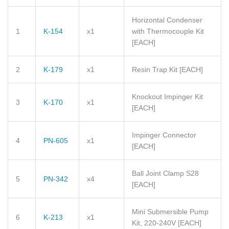
Horizontal Condenser
1
K-154
x1
with Thermocouple Kit
[EACH]
2
K-179
x1
Resin Trap Kit
[EACH]
Knockout Impinger Kit
3
K-170
x1
[EACH]
Impinger Connector
4
PN-605
x1
[EACH]
Ball Joint Clamp S28
5
PN-342
x4
[EACH]
Mini Submersible Pump
6
K-213
x1
Kit, 220-240V
[EACH]