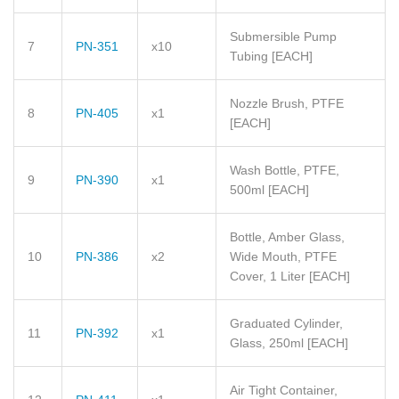
Submersible Pump
7
PN-351
x10
Tubing
[EACH]
Nozzle Brush, PTFE
8
PN-405
x1
[EACH]
Wash Bottle, PTFE,
9
PN-390
x1
500ml
[EACH]
Bottle, Amber Glass,
10
PN-386
x2
Wide Mouth, PTFE
Cover, 1 Liter
[EACH]
Graduated Cylinder,
11
PN-392
x1
Glass, 250ml
[EACH]
Air Tight Container,