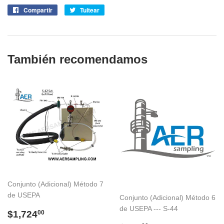
Compartir
Compartir
Tuitear
Tuitear
en
en
Facebook
Twitter
También recomendamos
Conjunto (Adicional) Método 7
de USEPA
Conjunto (Adicional) Método 6
de USEPA --- S-44
Precio
$1,724.00
$1,724
00