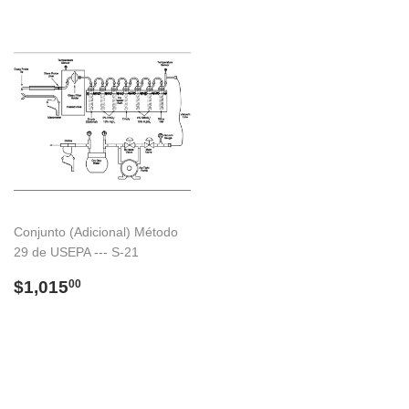
Conjunto (Adicional) Método
29 de USEPA --- S-21
Precio
$1,015.00
$1,015
00
habitual