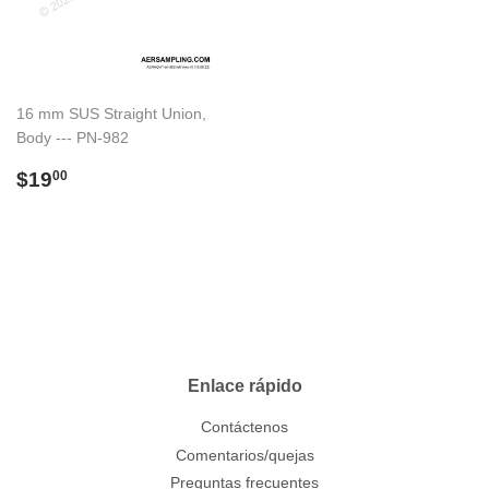
16 mm SUS Straight Union,
Body --- PN-982
Precio
$19.00
$19
00
habitual
Enlace rápido
Contáctenos
Comentarios/quejas
Preguntas frecuentes