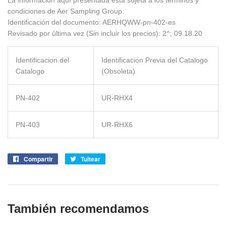
La información aquí presentada está sujeta a los términos y
condiciones de Aer Sampling Group.
Identificación del documento: AERHQWW-pn-402-es
Revisado por última vez (Sin incluir los precios): 2^; 09.18.20
Identificacion del
Identificacion Previa del Catalogo
Catalogo
(Obsoleta)
PN-402
UR-RHX4
PN-403
UR-RHX6
Compartir
Compartir
Tuitear
Tuitear
en
en
Facebook
Twitter
También recomendamos