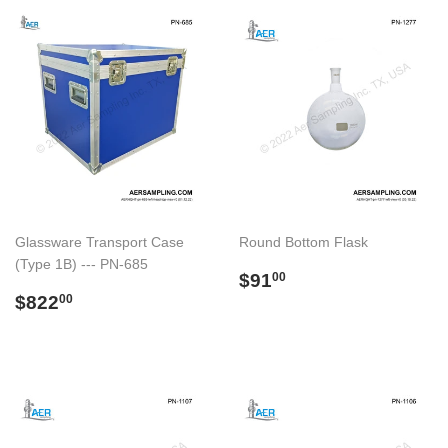
Glassware Transport Case
Round Bottom Flask
(Type 1B) --- PN-685
Precio
$91.00
$91
00
Precio
$822.00
habitual
$822
00
habitual