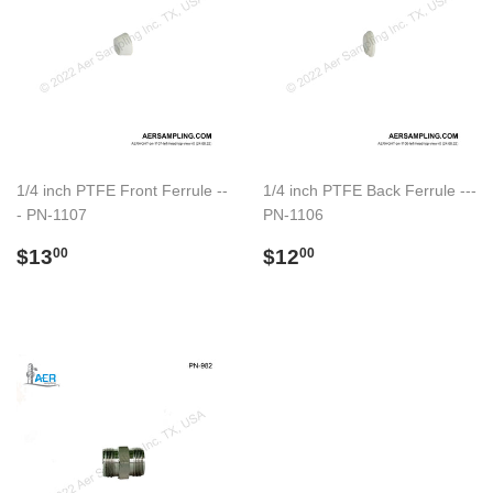
1/4 inch PTFE Front Ferrule --
1/4 inch PTFE Back Ferrule ---
- PN-1107
PN-1106
Precio
$13.00
Precio
$12.00
$13
$12
00
00
habitual
habitual