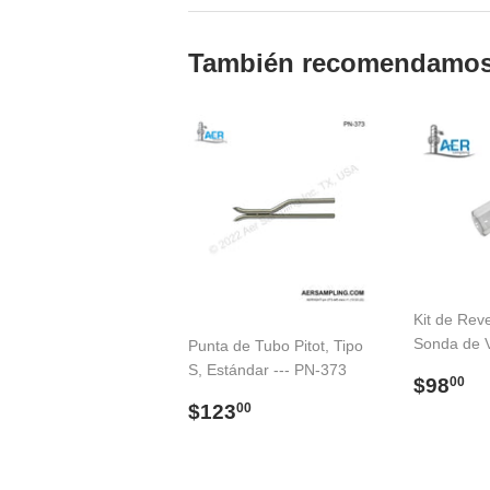
También recomendamo
Kit de Rev
Sonda de V
Punta de Tubo Pitot, Tipo
S, Estándar --- PN-373
Preci
$
$98
00
habitu
Precio
$123.00
$123
00
habitual