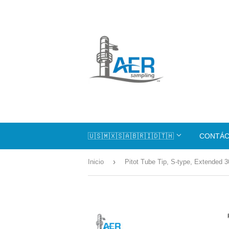
🇺🇸🇲🇽🇸🇦🇧🇷🇮🇩🇹🇭
CONTÁ
›
Inicio