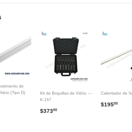
s
estimiento de
idrio (Tipo D)
Kit de Boquillas de Vidrio ---
Calentador de 
K-157
o
98.00
Precio
$19
$195
00
al
Precio
$373.00
habitual
$373
00
habitual