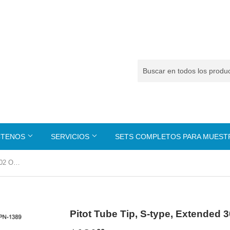
CTENOS
SERVICIOS
SETS COMPLETOS PARA MUES
Pitot Tube Tip, S-type, Extended 302 Offset --- PN-1389
Pitot Tube Tip, S-type, Extended 3