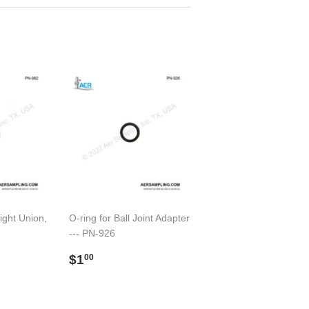
ght Union,
O-ring for Ball Joint Adapter
--- PN-926
00
Precio
$1.00
$1
00
habitual