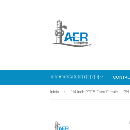
🇺🇸🇲🇽🇸🇦🇧🇷🇮🇩🇹🇭
CONTÁ
›
Inicio
1/4 inch PTFE Front Ferrule --- PN