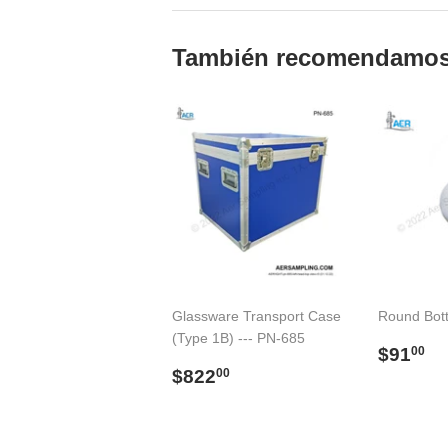
También recomendamo
Glassware Transport Case
Round Bot
(Type 1B) --- PN-685
Preci
$
$91
00
Precio
$822.00
habitu
$822
00
habitual