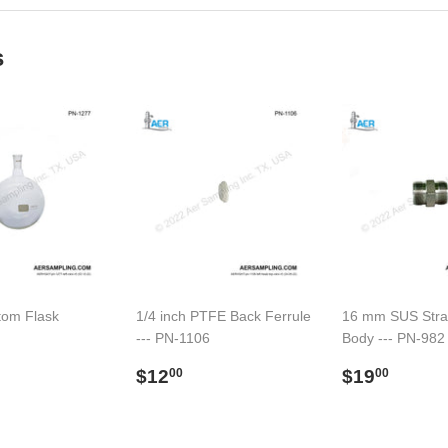
s
tom Flask
1/4 inch PTFE Back Ferrule
16 mm SUS Strai
--- PN-1106
Body --- PN-982
o
91.00
al
Precio
$12.00
Precio
$19.
$12
$19
00
00
habitual
habitual