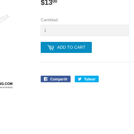
$13
$13.00
00
Cantidad
ADD TO CART
Compartir
Compartir
Tuitear
Tuitear
en
en
Facebook
Twitter