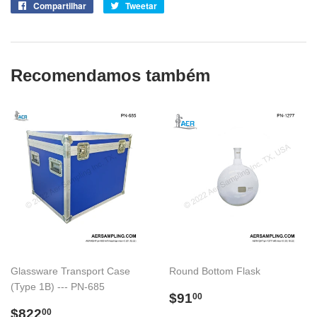
Compartilhar
Compartilhe
Tweetar
Tuite
no
no
Facebook
Twitter
Recomendamos também
Glassware Transport Case
Round Bottom Flask
(Type 1B) --- PN-685
Preço
$91.00
$91
00
Preço
$822.00
normal
$822
00