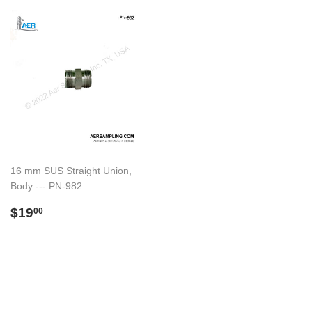
16 mm SUS Straight Union,
Body --- PN-982
Preço
$19.00
$19
00
normal