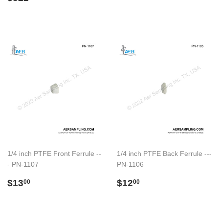
normal
1/4 inch PTFE Front Ferrule --
1/4 inch PTFE Back Ferrule ---
- PN-1107
PN-1106
Preço
$13.00
Preço
$12.00
$13
$12
00
00
normal
normal