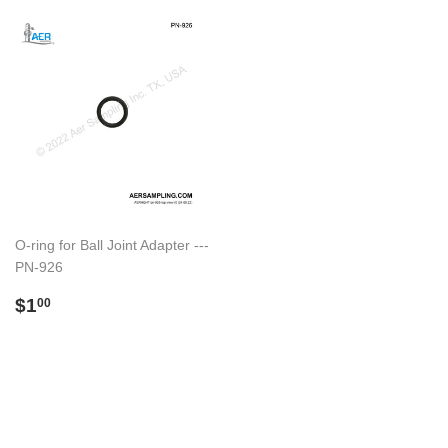
O-ring for Ball Joint Adapter ---
PN-926
Preço
$1.00
$1
00
normal