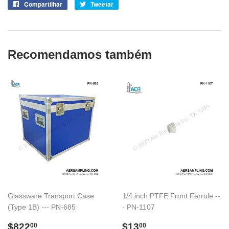
Compartilhar
Compartilhe
Tweetar
Tuite
no
no
Facebook
Twitter
Recomendamos também
Glassware Transport Case
1/4 inch PTFE Front Ferrule --
(Type 1B) --- PN-685
- PN-1107
Preço
$822.00
Preço
$13.00
$822
$13
00
00