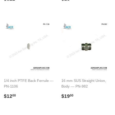
normal
normal
1/4 inch PTFE Back Ferrule ---
16 mm SUS Straight Union,
PN-1106
Body --- PN-982
Preço
$12.00
Preço
$19.00
$12
$19
00
00
normal
normal