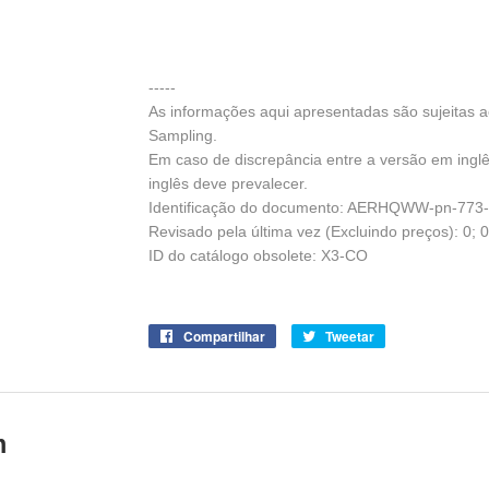
-----
As informações aqui apresentadas são sujeitas 
Sampling.
Em caso de discrepância entre a versão em ingl
inglês deve prevalecer.
Identificação do documento: AERHQWW-pn-773-
Revisado pela última vez (Excluindo preços): 0; 
ID do catálogo obsolete: X3-CO
Compartilhar
Compartilhe
Tweetar
Tuite
no
no
Facebook
Twitter
m