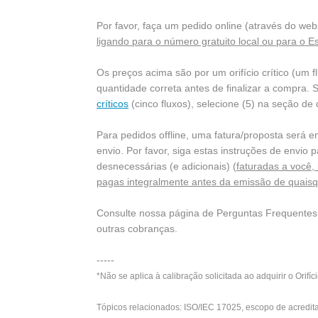
Por favor, faça um pedido online (através do websi
ligando para o número gratuito local ou para o E
Os preços acima são por um orifício crítico (um fl
quantidade correta antes de finalizar a compra. 
críticos
(cinco fluxos), selecione (5) na seção de
Para pedidos offline, uma fatura/proposta será e
envio. Por favor, siga estas instruções de envio 
desnecessárias (e adicionais) (
faturadas a você,
pagas integralmente antes da emissão de quaisque
Consulte nossa página de Perguntas Frequentes 
outras cobranças.
-----
*Não se aplica à calibração solicitada ao adquirir o Orifíc
Tópicos relacionados: ISO/IEC 17025, escopo de acredit