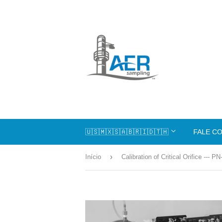
🇺🇸🇲🇽🇸🇦🇧🇷🇮🇩🇹🇭
FALE C
›
Início
Calibration of Critical Orifice --- P