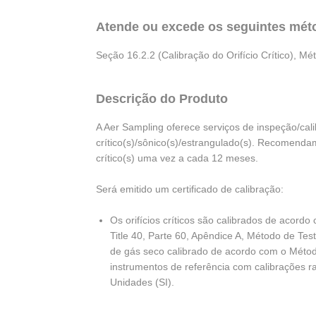
Atende ou excede os seguintes métod
Seção 16.2.2 (Calibração do Orifício Crítico), M
Descrição do Produto
A Aer Sampling oferece serviços de inspeção/calib
crítico(s)/sônico(s)/estrangulado(s). Recomendam
crítico(s) uma vez a cada 12 meses.
Será emitido um certificado de calibração:
Os orifícios críticos são calibrados de aco
Title 40, Parte 60, Apêndice A, Método de Tes
de gás seco calibrado de acordo com o Métod
instrumentos de referência com calibrações ra
Unidades (SI).