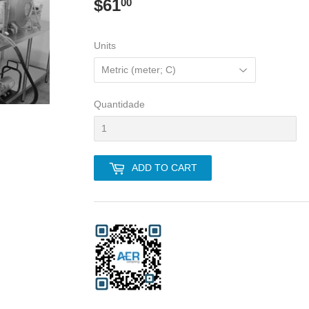
$61
$61.00
00
Units
Quantidade
ADD TO CART