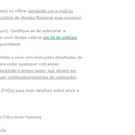
te) ou offline (
enviando um e-mail ou
scritório de Vendas Regional mais próximo
).
uxo). Certifique-se de selecionar a
Se você deseja calibrar
um kit de orifícios
 quantidade.
mitida a você com instruções detalhadas de
para evitar quaisquer cobranças
 incluindo o tempo gasto, que devem ser
r certificados/relatórios de calibração
).
(FAQs) para mais detalhes sobre envio e
io Crítico da Aer Sampling
ação