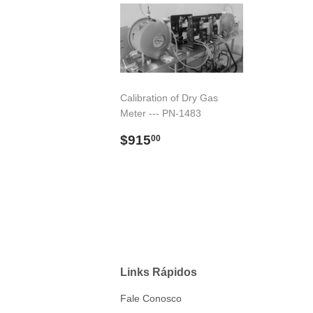
Calibration of Dry Gas
Meter --- PN-1483
Preço
$915.00
$915
00
normal
Links Rápidos
Fale Conosco