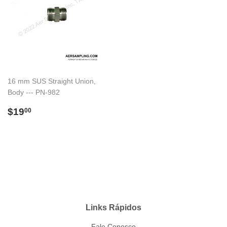
16 mm SUS Straight Union,
Body --- PN-982
Preço
$19.00
$19
00
normal
Links Rápidos
Fale Conosco