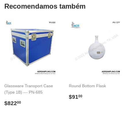
Recomendamos também
Glassware Transport Case
Round Bottom Flask
(Type 1B) --- PN-685
Preço
$91.00
$91
00
Preço
$822.00
normal
$822
00
normal