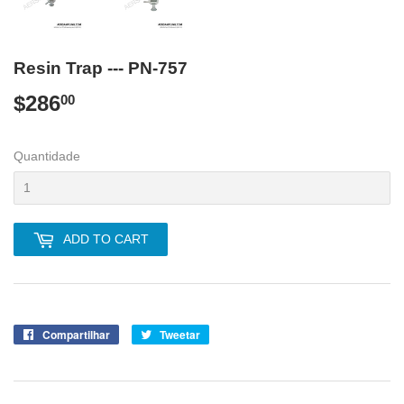
Resin Trap --- PN-757
$286
$286.00
00
Quantidade
ADD TO CART
Compartilhar
Compartilhe
Tweetar
Tuite
no
no
Facebook
Twitter