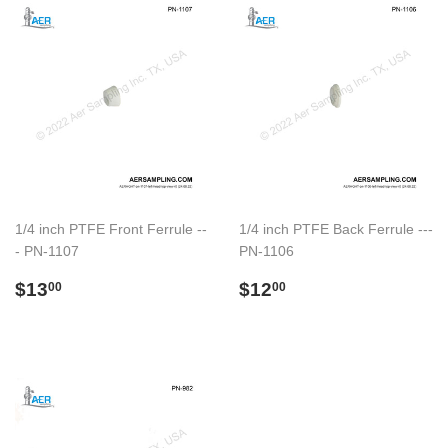
1/4 inch PTFE Front Ferrule --
1/4 inch PTFE Back Ferrule ---
- PN-1107
PN-1106
Preço
$13.00
Preço
$12.00
$13
$12
00
00
normal
normal