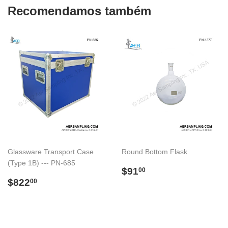
Recomendamos também
Glassware Transport Case
Round Bottom Flask
(Type 1B) --- PN-685
Preço
$91.00
$91
00
Preço
$822.00
normal
$822
00
normal