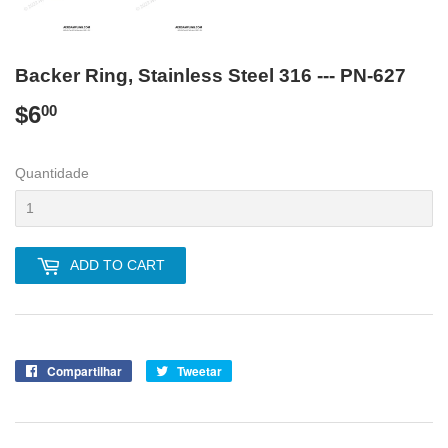
Backer Ring, Stainless Steel 316 --- PN-627
$6
$6.00
00
Quantidade
ADD TO CART
Compartilhar
Compartilhe
Tweetar
Tuite
no
no
Facebook
Twitter