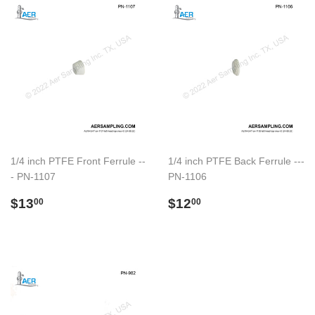
1/4 inch PTFE Front Ferrule --
1/4 inch PTFE Back Ferrule ---
- PN-1107
PN-1106
Preço
$13.00
Preço
$12.00
$13
$12
00
00
normal
normal