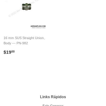
16 mm SUS Straight Union,
Body --- PN-982
Preço
$19.00
$19
00
normal
Links Rápidos
Fale Conosco