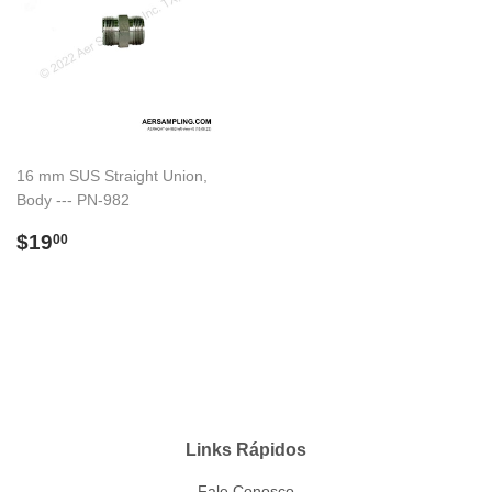
16 mm SUS Straight Union,
Body --- PN-982
Preço
$19.00
$19
00
normal
Links Rápidos
Fale Conosco