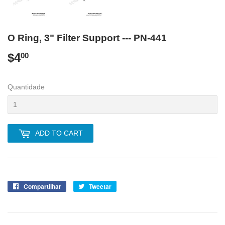
O Ring, 3" Filter Support --- PN-441
$4
$4.00
00
Quantidade
ADD TO CART
Compartilhar
Compartilhe
Tweetar
Tuite
no
no
Facebook
Twitter