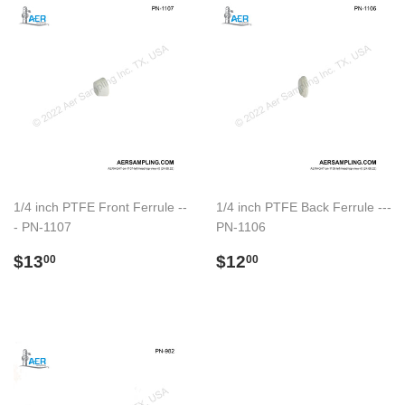
1/4 inch PTFE Front Ferrule --
1/4 inch PTFE Back Ferrule ---
- PN-1107
PN-1106
Preço
$13.00
Preço
$12.00
$13
$12
00
00
normal
normal