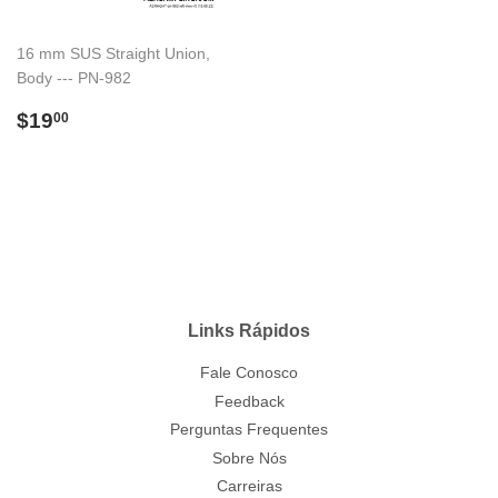
16 mm SUS Straight Union,
Body --- PN-982
Preço
$19.00
$19
00
normal
Links Rápidos
Fale Conosco
Feedback
Perguntas Frequentes
Sobre Nós
Carreiras