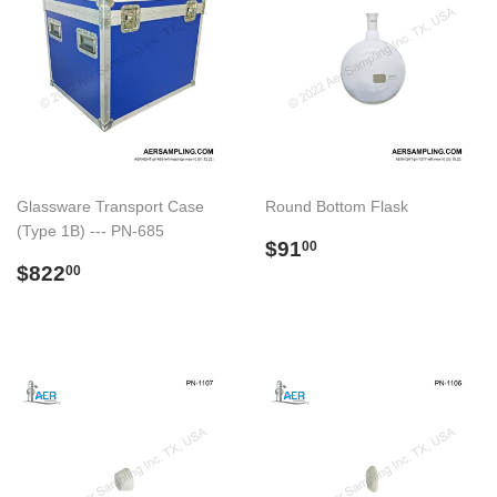
Glassware Transport Case
Round Bottom Flask
(Type 1B) --- PN-685
Preço
$91.00
$91
00
Preço
$822.00
normal
$822
00
normal