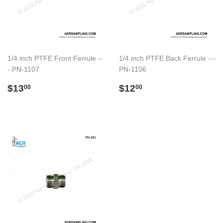
1/4 inch PTFE Front Ferrule --
1/4 inch PTFE Back Ferrule ---
- PN-1107
PN-1106
Preço
$13.00
Preço
$12.00
$13
$12
00
00
normal
normal