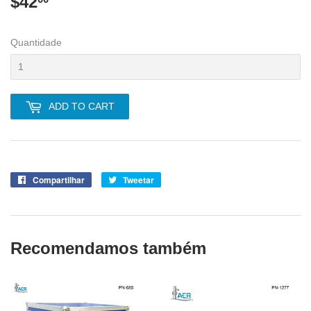
$42
$42.00
Quantidade
ADD TO CART
Compartilhar
Compartilhe
Tweetar
Tuite
no
no
Facebook
Twitter
Recomendamos também