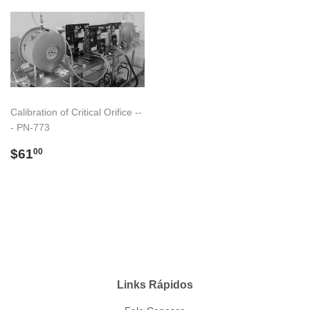
Calibration of Critical Orifice --
- PN-773
Preço
$61.00
$61
00
normal
Links Rápidos