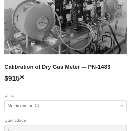
Calibration of Dry Gas Meter --- PN-1483
$915
$915.00
00
Units
Quantidade