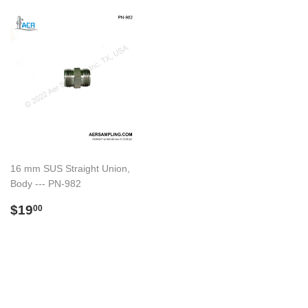
16 mm SUS Straight Union,
Body --- PN-982
Preço
$19.00
$19
00
normal