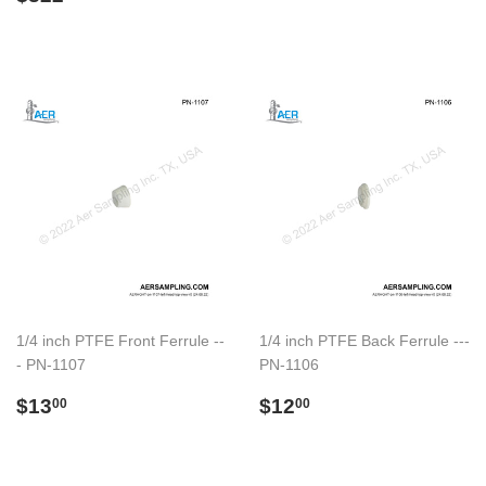
normal
1/4 inch PTFE Front Ferrule --
1/4 inch PTFE Back Ferrule ---
- PN-1107
PN-1106
Preço
$13.00
Preço
$12.00
$13
$12
00
00
normal
normal