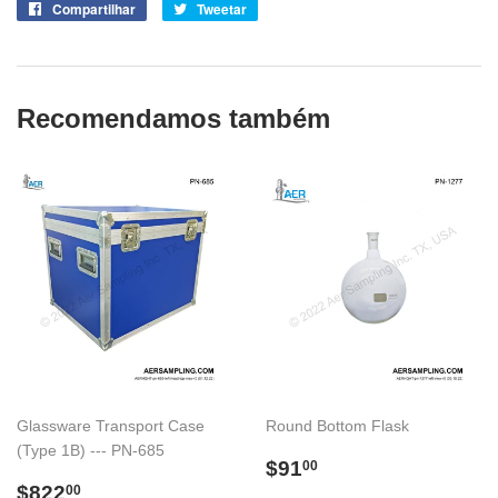
Compartilhar
Compartilhe
Tweetar
Tuite
no
no
Facebook
Twitter
Recomendamos também
Glassware Transport Case
Round Bottom Flask
(Type 1B) --- PN-685
Preço
$91.00
$91
00
Preço
$822.00
normal
$822
00