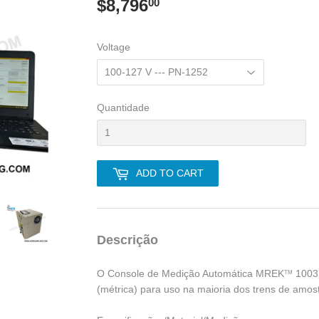
$8,796
$8,796.00
00
Voltage
Quantidade
ADD TO CART
Descrição
O Console de Medição Automática MREK
1003 
TM
(métrica) para uso na maioria dos trens de amo