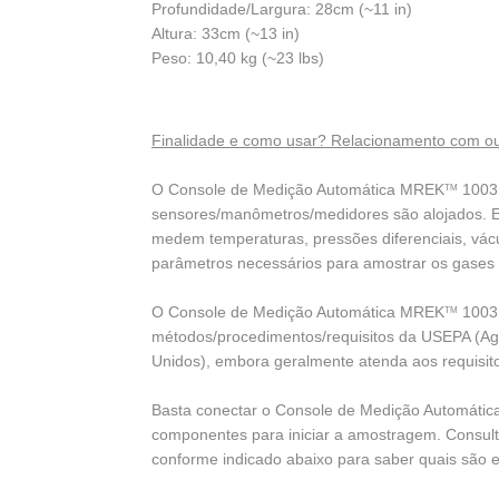
Profundidade/Largura: 28cm (~11 in)
Altura: 33cm (~13 in)
Peso: 10,40 kg (~23 lbs)
Finalidade e como usar? Relacionamento com ou
O Console de Medição Automática MREK
1003 
TM
sensores/manômetros/medidores são alojados. 
medem temperaturas, pressões diferenciais, vácu
parâmetros necessários para amostrar os gases
O Console de Medição Automática MREK
1003 
TM
métodos/procedimentos/requisitos da USEPA (Ag
Unidos), embora geralmente atenda aos requisito
Basta conectar o Console de Medição Automáti
componentes para iniciar a amostragem. Consulte
conforme indicado abaixo para saber quais são 