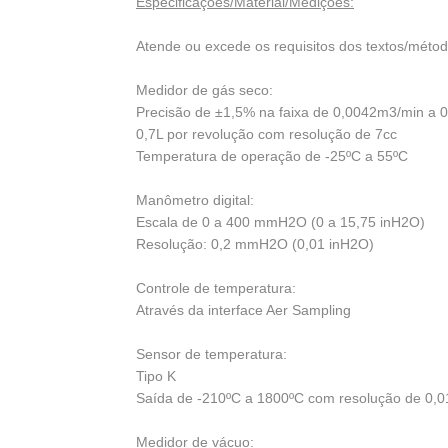
Especificações/Material/Medições:
Atende ou excede os requisitos dos textos/método
Medidor de gás seco:
Precisão de ±1,5% na faixa de 0,0042m3/min a 
0,7L por revolução com resolução de 7cc
Temperatura de operação de -25ºC a 55ºC
Manômetro digital:
Escala de 0 a 400 mmH2O (0 a 15,75 inH2O)
Resolução: 0,2 mmH2O (0,01 inH2O)
Controle de temperatura:
Através da interface Aer Sampling
Sensor de temperatura:
Tipo K
Saída de -210ºC a 1800ºC com resolução de 0,0
Medidor de vácuo: