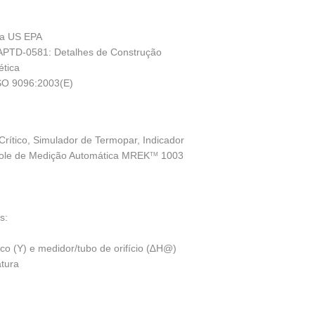
da US EPA
 APTD-0581: Detalhes de Construção
ética
ISO 9096:2003(E)
Crítico, Simulador de Termopar, Indicador
nsole de Medição Automática MREK
1003
TM
s:
co (Y) e medidor/tubo de orifício (∆H@)
atura