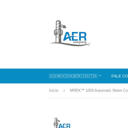
🇺🇸🇲🇽🇸🇦🇧🇷🇮🇩🇹🇭
FALE C
›
Início
MREK™ 1003 Automatic Meter Co