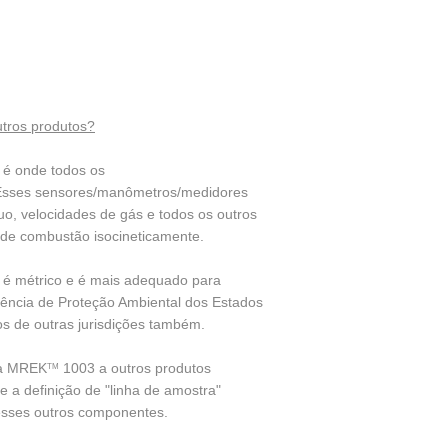
tros produtos?
é onde todos os
Esses sensores/manômetros/medidores
o, velocidades de gás e todos os outros
 de combustão isocineticamente.
é métrico e é mais adequado para
ência de Proteção Ambiental dos Estados
s de outras jurisdições também.
ca MREK
1003 a outros produtos
TM
 a definição de "linha de amostra"
esses outros componentes.