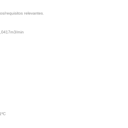
s/requisitos relevantes.
0,0417m3/min
1ºC