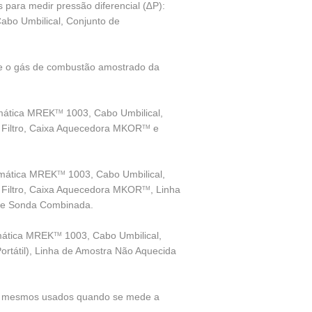
s para medir pressão diferencial (∆P):
abo Umbilical, Conjunto de
de o gás de combustão amostrado da
omática MREK
1003, Cabo Umbilical,
TM
de Filtro, Caixa Aquecedora MKOR
e
TM
omática MREK
1003, Cabo Umbilical,
TM
de Filtro, Caixa Aquecedora MKOR
, Linha
TM
 de Sonda Combinada.
mática MREK
1003, Cabo Umbilical,
TM
ortátil), Linha de Amostra Não Aquecida
os mesmos usados quando se mede a