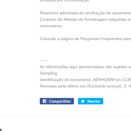
umidade por condensação.
Relatórios adicionais de verificação de vazamen
Conjunto de Método de Amostragem adquirido in
necessários.
Consulte a página de Perguntas Frequentes para
-----
As informações aqui apresentadas são sujeitas 
Sampling.
Identificação do documento: AERHQWW-pn-1138
Revisado pela última vez (Excluindo preços): 0; 
Compartilhar
Compartilhe
Tweetar
Tuite
no
no
Facebook
Twitter
m