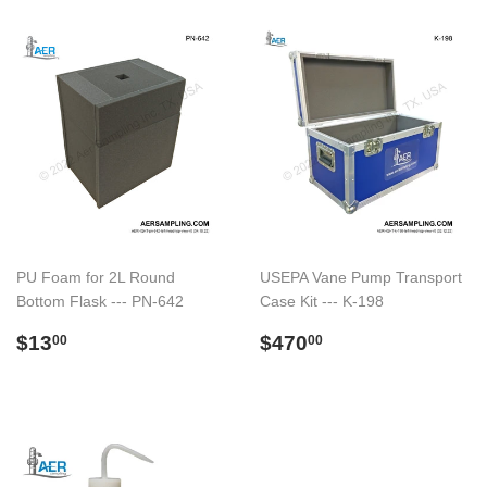
PU Foam for 2L Round
USEPA Vane Pump Transport
Bottom Flask --- PN-642
Case Kit --- K-198
Preço
$13.00
Preço
$470.00
$13
$470
00
00
normal
normal