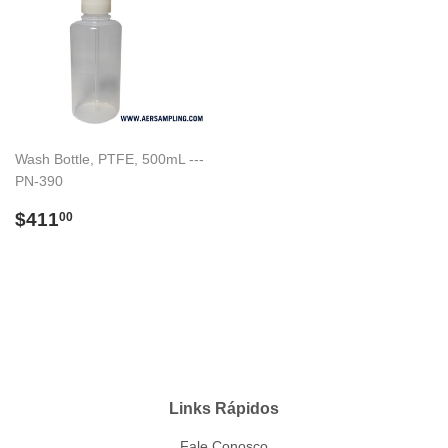
Wash Bottle, PTFE, 500mL ---
PN-390
Preço
$411.00
$411
00
normal
Links Rápidos
Fale Conosco