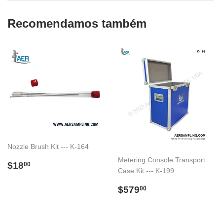
Recomendamos também
Nozzle Brush Kit --- K-164
Metering Console Transport
Preço
$18.00
$18
00
Case Kit --- K-199
normal
Preço
$579.00
$579
00
normal