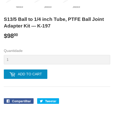
S13/5 Ball to 1/4 inch Tube, PTFE Ball Joint
Adapter Kit --- K-197
$98
$98.00
00
Quantidade
ADD TO CART
Compartilhar
Compartilhe
Tweetar
Tuite
no
no
Facebook
Twitter