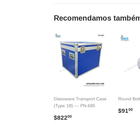
Recomendamos també
Glassware Transport Case
Round Bot
(Type 1B) --- PN-685
Preço
$
$91
00
Preço
$822.00
norma
$822
00
normal