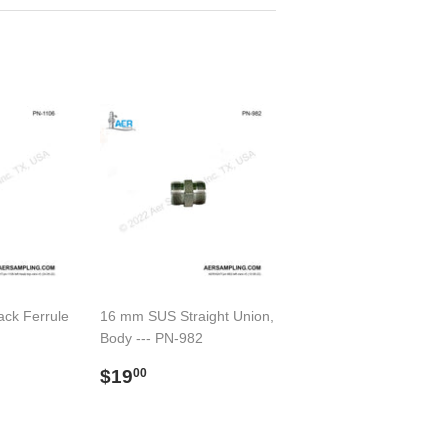
ack Ferrule
16 mm SUS Straight Union,
Body --- PN-982
00
Preço
$19.00
$19
00
normal