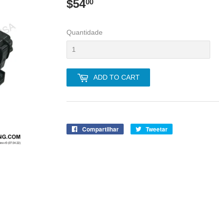
$54
$54.00
00
Quantidade
ADD TO CART
Compartilhar
Compartilhe
Tweetar
Tuite
no
no
Facebook
Twitter