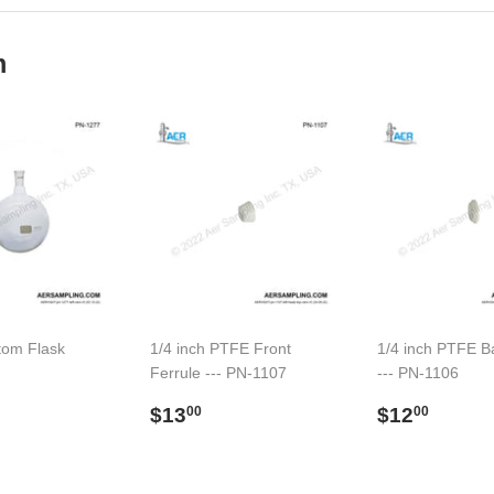
m
tom Flask
1/4 inch PTFE Front
1/4 inch PTFE B
Ferrule --- PN-1107
--- PN-1106
91.00
l
Preço
$13.00
Preço
$12.
$13
$12
00
00
normal
normal