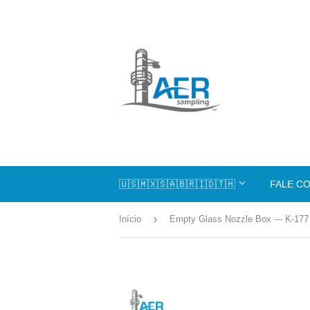
🇺🇸🇲🇽🇸🇦🇧🇷🇮🇩🇹🇭
FALE C
›
Início
Empty Glass Nozzle Box --- K-177