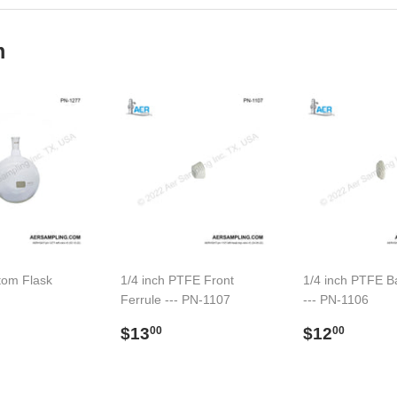
m
tom Flask
1/4 inch PTFE Front
1/4 inch PTFE B
Ferrule --- PN-1107
--- PN-1106
91.00
l
Preço
$13.00
Preço
$12.
$13
$12
00
00
normal
normal