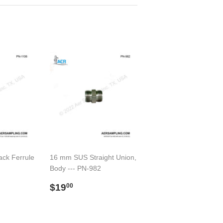
ack Ferrule
16 mm SUS Straight Union,
Body --- PN-982
00
Preço
$19.00
$19
00
normal