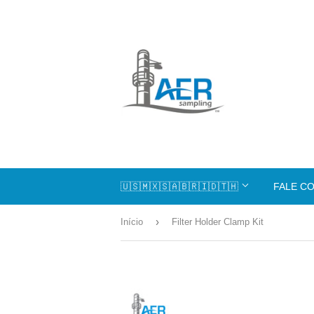
🇺🇸🇲🇽🇸🇦🇧🇷🇮🇩🇹🇭
FALE C
›
Início
Filter Holder Clamp Kit