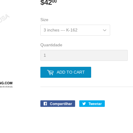
$42
$42.00
00
Size
Quantidade
ADD TO CART
Compartilhar
Compartilhe
Tweetar
Tuite
no
no
Facebook
Twitter