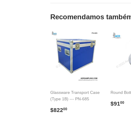
Recomendamos també
Glassware Transport Case
Round Bot
(Type 1B) --- PN-685
Preço
$
$91
00
Preço
$822.00
norma
$822
00
normal