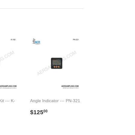
it --- K-
Angle Indicator --- PN-321
Preço
$125.00
$125
00
00
normal