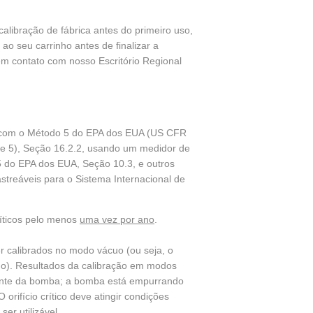
 calibração de fábrica antes do primeiro uso,
ao seu carrinho antes de finalizar a
em contato com nosso Escritório Regional
rdo com o Método 5 do EPA dos EUA (US CFR
ste 5), Seção 16.2.2, usando um medidor de
 do EPA dos EUA, Seção 10.3, e outros
streáveis para o Sistema Internacional de
ríticos pelo menos
uma vez por ano
.
er calibrados no modo vácuo (ou seja, o
cuo). Resultados da calibração em modos
jusante da bomba; a bomba está empurrando
 orifício crítico deve atingir condições
ser utilizável.