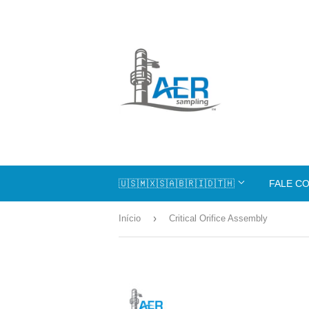
🇺🇸🇲🇽🇸🇦🇧🇷🇮🇩🇹🇭
FALE C
›
Início
Critical Orifice Assembly