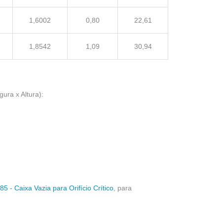
1,6002
0,80
22,61
1,8542
1,09
30,94
ura x Altura):
5 - Caixa Vazia para Orifício Crítico
, para