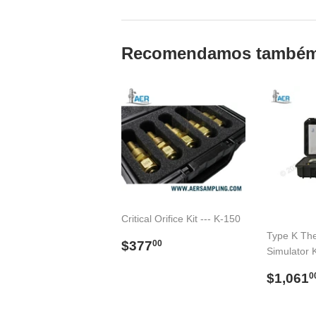
Recomendamos també
Critical Orifice Kit --- K-150
Type K Th
Preço
$377.00
$377
00
Simulator K
normal
Preço
$1,061
0
norma