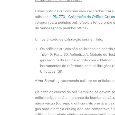
Esses orifícios críticos não vêm calibrados. Para
adicione o
PN-773 - Calibração do Orifício Crítico
compra (para pedidos online/pelo site) ou entre 
de Vendas (para pedidos offline).
Um certificado de calibração será emitido:
Os orifícios críticos são calibrados de aco
Title 40, Parte 60, Apêndice A, Método de Te
gás seco calibrado de acordo com o Método 5
instrumentos de referência com calibrações ra
Unidades (SI).
A Aer Sampling recomenda calibrar os orifícios c
Os orifícios críticos da Aer Sampling só devem s
orifício crítico está a montante da bomba de vá
não a vácuo (ou seja, o orifício crítico está a 
gás para o orifício crítico) não são comparáveis. O
críticas (velocidade sônica ou estrangulada) para 