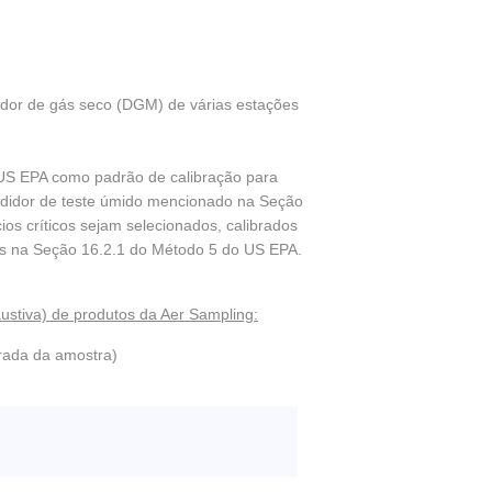
didor de gás seco (DGM) de várias estações
 US EPA como padrão de calibração para
edidor de teste úmido mencionado na Seção
os críticos sejam selecionados, calibrados
das na Seção 16.2.1 do Método 5 do US EPA.
austiva) de produtos da Aer Sampling:
rada da amostra)