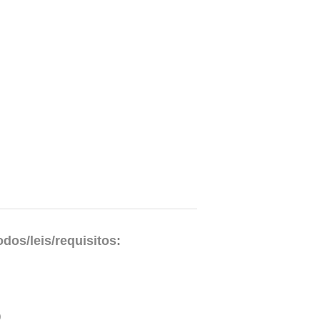
os/leis/requisitos:
)