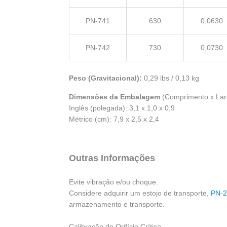
PN-741
630
0,0630
PN-742
730
0,0730
Peso (Gravitacional):
0,29 lbs / 0,13 kg
Dimensões da Embalagem
(Comprimento x Larg
Inglês (polegada): 3,1 x 1,0 x 0,9
Métrico (cm): 7,9 x 2,5 x 2,4
Outras Informações
Evite vibração e/ou choque.
Considere adquirir um estojo de transporte,
PN-28
armazenamento e transporte.
Calibração do Orifício Crítico