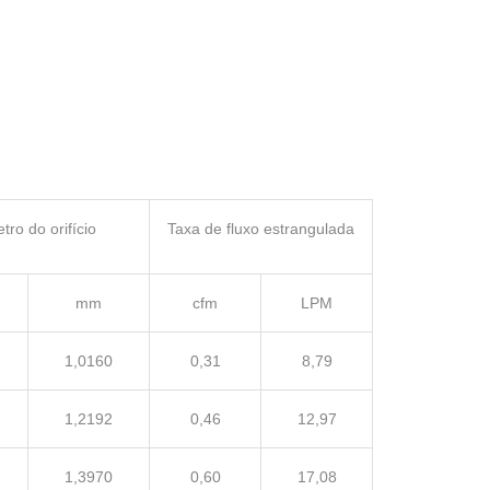
tro do orifício
Taxa de fluxo estrangulada
mm
cfm
LPM
1,0160
0,31
8,79
1,2192
0,46
12,97
1,3970
0,60
17,08