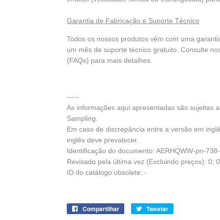
Garantia de Fabricação e Suporte Técnico
Todos os nossos produtos vêm com uma garantia 
um mês de suporte técnico gratuito. Consulte n
(FAQs) para mais detalhes.
-----
As informações aqui apresentadas são sujeitas 
Sampling.
Em caso de discrepância entre a versão em ingl
inglês deve prevalecer.
Identificação do documento: AERHQWW-pn-738-
Revisado pela última vez (Excluindo preços): 0; 
ID do catálogo obsolete: -
Compartilhar
Compartilhe
Tweetar
Tuite
no
no