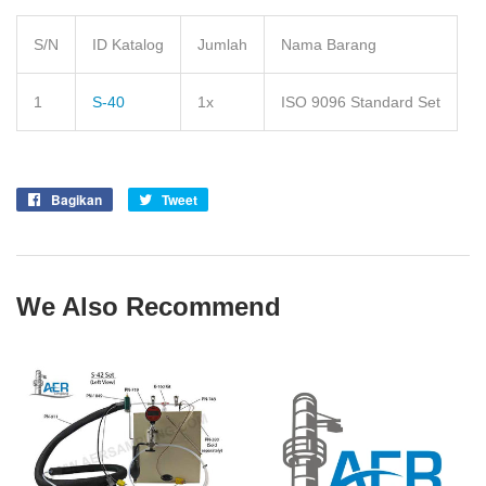
S/N
ID Katalog
Jumlah
Nama Barang
1
S-40
1x
ISO 9096 Standard Set
Bagikan
Share
Tweet
Tweet
on
on
Facebook
Twitter
We Also Recommend