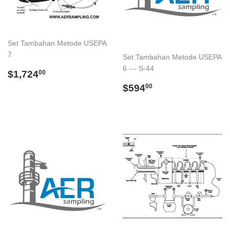
Set Tambahan Metode USEPA
7
Set Tambahan Metode USEPA
6 --- S-44
Regular
$1,724.00
$1,724
00
price
Regular
$594.00
$594
00
price