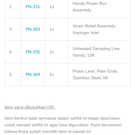
Handy Power Box
2
PN-331
1x
Assembly
Strain Relief Assembly,
3
PN-383
1x
Impinger Inlet
Unheated Sampling Line,
4
PN-335
1x
Handy, 10ft
Probe Liner, Plain Ends,
5
PN-369
1x
Stainless Steel, 6ft
Item yang dibutuhkan (r0):
Item berikut tidak termasuk dalam set/kit ini tetapi diperlukan
untuk merakit set/kit ini agar bisa digunakan. Kami berasumsi
bahwa Anda sudah memiliki item di bawah ini.