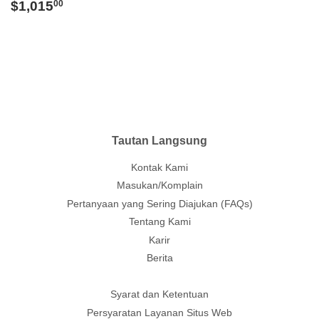
Regular
$1,015.00
$1,015
00
price
Tautan Langsung
Kontak Kami
Masukan/Komplain
Pertanyaan yang Sering Diajukan (FAQs)
Tentang Kami
Karir
Berita
Syarat dan Ketentuan
Persyaratan Layanan Situs Web