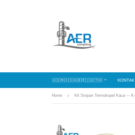
🇺🇸🇲🇽🇸🇦🇧🇷🇮🇩🇹🇭
KONTAK
›
Home
Kit Sisipan Termokopel Kaca --- K