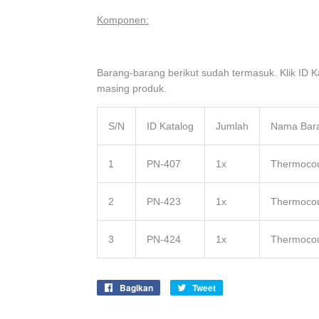
Komponen:
Barang-barang berikut sudah termasuk. Klik ID 
masing produk.
S/N
ID Katalog
Jumlah
Nama Bar
1
PN-407
1x
Thermocou
2
PN-423
1x
Thermocou
3
PN-424
1x
Thermocou
Bagikan
Share
Tweet
Tweet
on
on
Facebook
Twitter