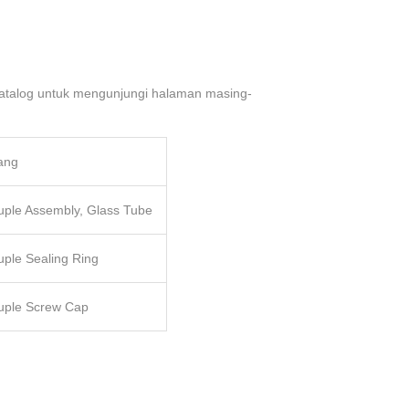
Katalog untuk mengunjungi halaman masing-
ang
ple Assembly, Glass Tube
ple Sealing Ring
ple Screw Cap