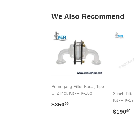
We Also Recommend
Pemegang Filter Kaca, Tipe
U, 2 inci, Kit --- K-168
3 inch Filt
Kit --- K-1
Regular
$360.00
$360
00
price
Regul
$190
00
price