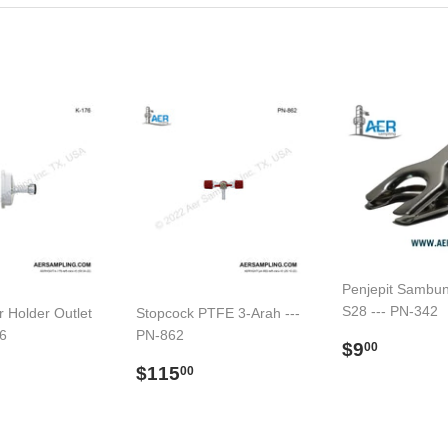
Penjepit Sambu
S28 --- PN-342
er Holder Outlet
Stopcock PTFE 3-Arah ---
76
PN-862
Regular
$9.00
$9
00
price
ar
$190.00
Regular
$115.00
$115
00
price