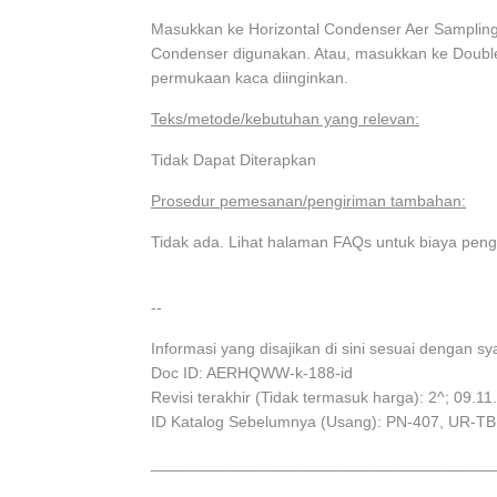
Masukkan ke Horizontal Condenser Aer Sampling
Condenser digunakan. Atau, masukkan ke Double
permukaan kaca diinginkan.
Teks/metode/kebutuhan yang relevan:
Tidak Dapat Diterapkan
Prosedur pemesanan/pengiriman tambahan:
Tidak ada. Lihat halaman FAQs untuk biaya pengi
--
Informasi yang disajikan di sini sesuai dengan s
Doc ID: AERHQWW-k-188-id
Revisi terakhir (Tidak termasuk harga): 2^; 09.11
ID Katalog Sebelumnya (Usang): PN-407, UR-TB
_______________________________________