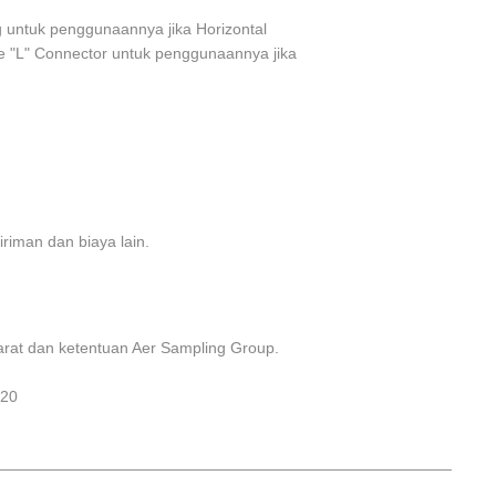
 untuk penggunaannya jika Horizontal
 "L" Connector untuk penggunaannya jika
riman dan biaya lain.
yarat dan ketentuan Aer Sampling Group.
.20
___________________________________________________