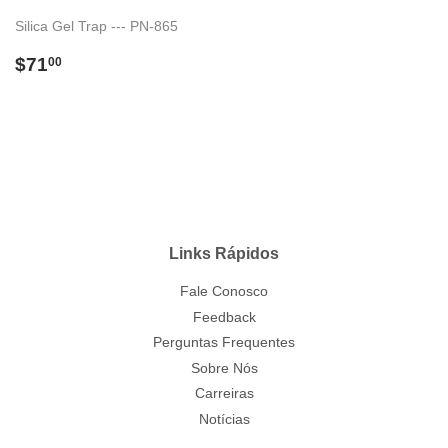
Silica Gel Trap --- PN-865
Preço
$71.00
$71
00
normal
Links Rápidos
Fale Conosco
Feedback
Perguntas Frequentes
Sobre Nós
Carreiras
Notícias