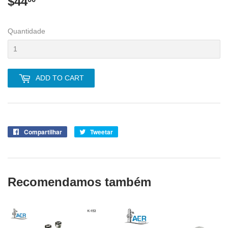
$44
$44.00
Quantidade
ADD TO CART
Compartilhar
Compartilhe
Tweetar
Tuite
no
no
Facebook
Twitter
Recomendamos também