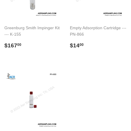
Greenburg Smith Impinger Kit
Empty Adsorption Cartridge ---
--- K-155
PN-866
Preço
$167.00
Preço
$14.00
$167
$14
00
00
normal
normal