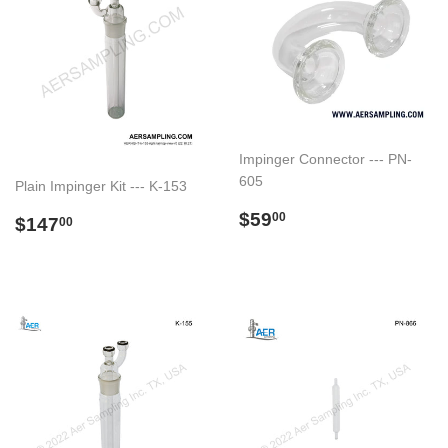
Impinger Connector --- PN-
605
Plain Impinger Kit --- K-153
Preço
$59.00
$59
Preço
$147.00
00
$147
00
normal
normal